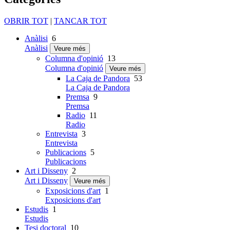
OBRIR TOT
|
TANCAR TOT
Anàlisi
6
Anàlisi
Veure més
Columna d'opinió
13
Columna d'opinió
Veure més
La Caja de Pandora
53
La Caja de Pandora
Premsa
9
Premsa
Radio
11
Radio
Entrevista
3
Entrevista
Publicacions
5
Publicacions
Art i Disseny
2
Art i Disseny
Veure més
Exposicions d'art
1
Exposicions d'art
Estudis
1
Estudis
Tesi doctoral
10