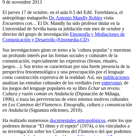
9 de novembre 2013
El jueves 17 de octubre, en el aula 0.5 del Edif. Torreblanca, el
antropólogo malagueño
Dr. Antonio Mandly Robles
visita
Encuentros con…
El Dr. Mandly ha sido profesor titular en la
Universidad de Sevilla hasta su jubilación este mes de octubre y
director del grupo de investigación
Etnografía y Mediaciones de
Comunicación y Desarrollo (Etnomedia-CD)
.
Sus investigaciones giran en torno a la ‘cultura popular’ y muestran
un profundo interés por las formas sociales y culturales de la
comunicación, especialmente las expresivas (fiestas, rituales,
juegos…). Sus textos se caracterizan por una fuerte presencia de la
perspectiva fenomenológica y una preocupación por el lenguaje
como construcción expresiva de la realidad. Así, sus
publicaciones
analizan las entrañas culturales de los verdiales (ver
entrevista
), de
los juegos del lenguaje populares en su libro
Echar un revezo.
Cultura y razón común en Andalucía
(Diputación de Málaga,
1996), o traza las pervivencias de estos mismos motivos culturales
en
Los Caminos del Flamenco. Etnografía, cultura y comunicación
en Andalucía
(Signatura ediciones, 2010).
Ha realizado numerosos
documentales antropológicos
, entre los que
podemos destacar “El ritmo y el espejo” (1974), o los vinculados a
su investigación sobre los
Caminos del Flamenco
del que podemos