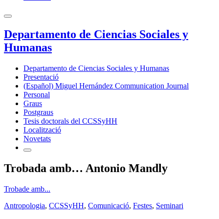
Departamento de Ciencias Sociales y
Humanas
Departamento de Ciencias Sociales y Humanas
Presentació
(Español) Miguel Hernández Communication Journal
Personal
Graus
Postgraus
Tesis doctorals del CCSSyHH
Localització
Novetats
Trobada amb… Antonio Mandly
Trobade amb...
Antropologia
,
CCSSyHH
,
Comunicació
,
Festes
,
Seminari