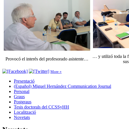
… y utilizó toda la 
Provocó el interés del profesorado asistente…
sus
More »
Presentació
(Español) Miguel Hernández Communication Journal
Personal
Graus
Postgraus
Tesis doctorals del CCSSyHH
Localització
Novetats