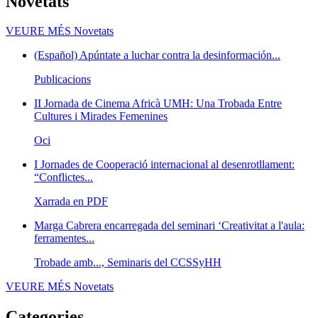
Novetats
VEURE MÉS
Novetats
(Español) Apúntate a luchar contra la desinformación...
Publicacions
II Jornada de Cinema Africà UMH: Una Trobada Entre
Cultures i Mirades Femenines
Oci
I Jornades de Cooperació internacional al desenrotllament:
“Conflictes...
Xarrada en PDF
Marga Cabrera encarregada del seminari ‘Creativitat a l'aula:
ferramentes...
Trobade amb..., Seminaris del CCSSyHH
VEURE MÉS
Novetats
Categories