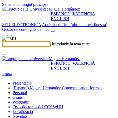
Saltar al contingut principal
ESPAÑOL
VALENCIÀ
ENGLISH
SEU ELECTRÒNICA
Accés identificat (obri en nova finestra)
Gestor de continguts del lloc
Introdueix la teua cerca
ESPAÑOL
VALENCIÀ
ENGLISH
Editar
Presentació
(Español) Miguel Hernández Communication Journal
Personal
Graus
Postgraus
Tesis doctorals del CCSSyHH
Localització
Novetats