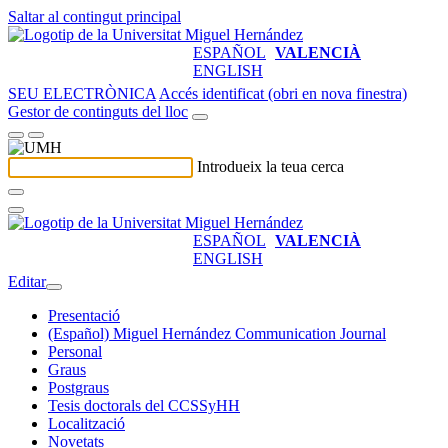
Saltar al contingut principal
ESPAÑOL
VALENCIÀ
ENGLISH
SEU ELECTRÒNICA
Accés identificat (obri en nova finestra)
Gestor de continguts del lloc
Introdueix la teua cerca
ESPAÑOL
VALENCIÀ
ENGLISH
Editar
Presentació
(Español) Miguel Hernández Communication Journal
Personal
Graus
Postgraus
Tesis doctorals del CCSSyHH
Localització
Novetats