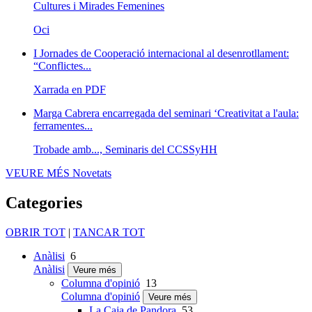
Cultures i Mirades Femenines
Oci
I Jornades de Cooperació internacional al desenrotllament:
“Conflictes...
Xarrada en PDF
Marga Cabrera encarregada del seminari ‘Creativitat a l'aula:
ferramentes...
Trobade amb..., Seminaris del CCSSyHH
VEURE MÉS
Novetats
Categories
OBRIR TOT
|
TANCAR TOT
Anàlisi
6
Anàlisi
Veure més
Columna d'opinió
13
Columna d'opinió
Veure més
La Caja de Pandora
53