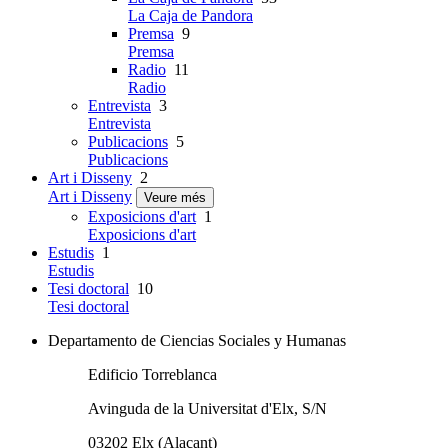
La Caja de Pandora
Premsa
9
Premsa
Radio
11
Radio
Entrevista
3
Entrevista
Publicacions
5
Publicacions
Art i Disseny
2
Art i Disseny
Veure més
Exposicions d'art
1
Exposicions d'art
Estudis
1
Estudis
Tesi doctoral
10
Tesi doctoral
Departamento de Ciencias Sociales y Humanas
Edificio Torreblanca
Avinguda de la Universitat d'Elx, S/N
03202 Elx (Alacant)